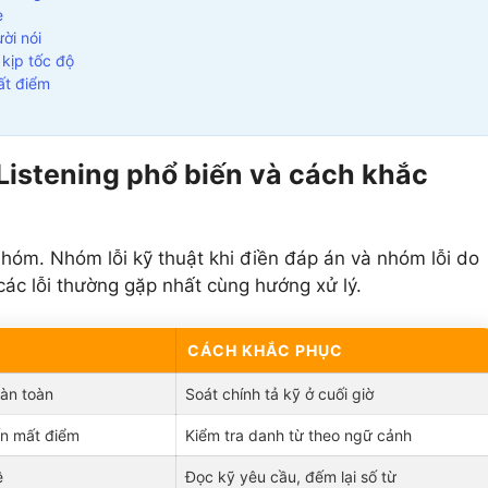
e
ời nói
 kịp tốc độ
ất điểm
 Listening phổ biến và cách khắc
 nhóm. Nhóm lỗi kỹ thuật khi điền đáp án và nhóm lỗi do
ác lỗi thường gặp nhất cùng hướng xử lý.
CÁCH KHẮC PHỤC
oàn toàn
Soát chính tả kỹ ở cuối giờ
ến mất điểm
Kiểm tra danh từ theo ngữ cảnh
ệ
Đọc kỹ yêu cầu, đếm lại số từ