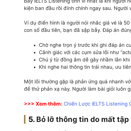
Bẫy IELTS Listening tinh vi nhất là khi người 
kiện ban đầu rồi đính chính ngay sau. Người 
Ví dụ điển hình là người nói nhắc giá vé là 5
con số đầu tiên, bạn đã sập bẫy. Đáp án đúng
Chờ nghe trọn ý trước khi ghi đáp án c
Cảnh giác với các cụm sửa lỗi như “actua
Chú ý từ đồng âm dễ gây nhầm lẫn khi
Khi nghe hai thông tin trái nhau, ưu tiê
Một lỗi thường gặp là phản ứng quá nhanh với
để thử phản xạ này. Người làm bài giỏi luôn g
>>> Xem thêm:
Chiến Lược IELTS Listening
Bỏ lỡ thông tin do mất tập