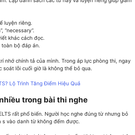
âm. Lập danh sách các từ này và luyện riêng giúp giảm
ể luyện riêng.
, “necessary”.
iết khác cách đọc.
ả toàn bộ đáp án.
trí nhớ chính tả của mình. Trong áp lực phòng thi, ngay
c soát lỗi cuối giờ là không thể bỏ qua.
TS? Lộ Trình Tăng Điểm Hiệu Quả
 nhiều trong bài thi nghe
 IELTS rất phổ biến. Người học nghe đúng từ nhưng bỏ
ầm s vào danh từ không đếm được.