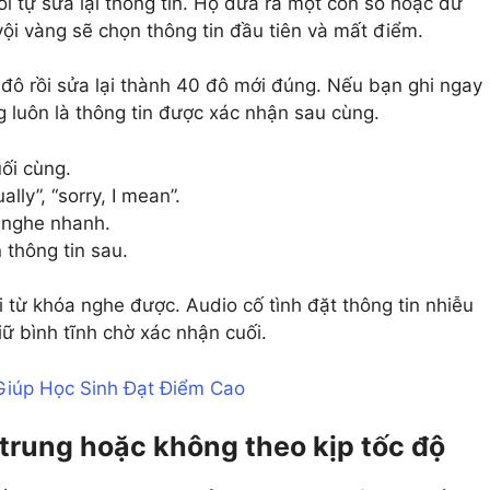
nói tự sửa lại thông tin. Họ đưa ra một con số hoặc dữ
vội vàng sẽ chọn thông tin đầu tiên và mất điểm.
0 đô rồi sửa lại thành 40 đô mới đúng. Nếu bạn ghi ngay
 luôn là thông tin được xác nhận sau cùng.
uối cùng.
lly”, “sorry, I mean”.
 nghe nhanh.
n thông tin sau.
 từ khóa nghe được. Audio cố tình đặt thông tin nhiễu
iữ bình tĩnh chờ xác nhận cuối.
 Giúp Học Sinh Đạt Điểm Cao
 trung hoặc không theo kịp tốc độ