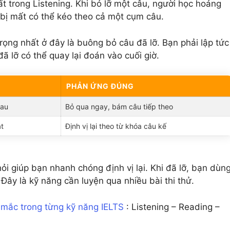
t trong Listening. Khi bỏ lỡ một câu, người học hoảng
u bị mất có thể kéo theo cả một cụm câu.
rọng nhất ở đây là buông bỏ câu đã lỡ. Bạn phải lập tức
ã lỡ có thể quay lại đoán vào cuối giờ.
PHẢN ỨNG ĐÚNG
sau
Bỏ qua ngay, bám câu tiếp theo
át
Định vị lại theo từ khóa câu kế
hỏi giúp bạn nhanh chóng định vị lại. Khi đã lỡ, bạn dùn
 Đây là kỹ năng cần luyện qua nhiều bài thi thử.
y mắc trong từng kỹ năng IELTS
: Listening – Reading –