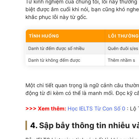
Từ kinh nghiệm của chúng tôi, lỗi này thườn
biệt được âm cuối khi nói, bạn cũng khó nghe
khắc phục lỗi này từ gốc.
TÌNH HUỐNG
LỖI THƯỜNG
Danh từ đếm được số nhiều
Quên đuôi s/es
Danh từ không đếm được
Thêm nhầm s
Một chi tiết quan trọng là ngữ cảnh câu thườn
động từ đi kèm có thể là manh mối. Đọc kỹ c
>>> Xem thêm:
Học IELTS Từ Con Số 0
: Lộ 
Sập bẫy thông tin nhiễu và