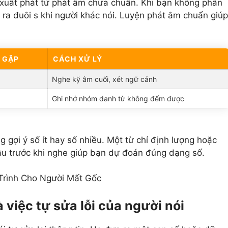
g xuất phát từ phát âm chưa chuẩn. Khi bạn không phân
 ra đuôi s khi người khác nói. Luyện phát âm chuẩn giúp
 GẶP
CÁCH XỬ LÝ
Nghe kỹ âm cuối, xét ngữ cảnh
Ghi nhớ nhóm danh từ không đếm được
g gợi ý số ít hay số nhiều. Một từ chỉ định lượng hoặc
âu trước khi nghe giúp bạn dự đoán đúng dạng số.
Trình Cho Người Mất Gốc
 việc tự sửa lỗi của người nói