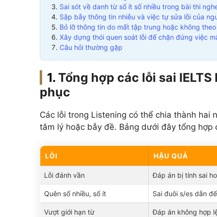
Sai sót về danh từ số ít số nhiều trong bài thi ngh
Sập bẫy thông tin nhiễu và việc tự sửa lỗi của ngư
Bỏ lỡ thông tin do mất tập trung hoặc không theo
Xây dựng thói quen soát lỗi để chặn đứng việc m
Câu hỏi thường gặp
Tổng hợp các lỗi sai IELTS
phục
Các lỗi trong Listening có thể chia thành hai
tâm lý hoặc bẫy đề. Bảng dưới đây tổng hợp c
LỖI
HẬU QUẢ
Lỗi đánh vần
Đáp án bị tính sai h
Quên số nhiều, số ít
Sai đuôi s/es dẫn đ
Vượt giới hạn từ
Đáp án không hợp l