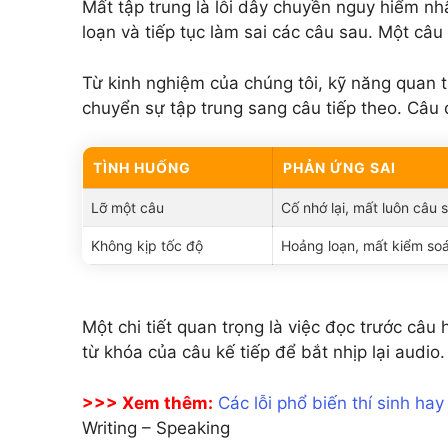
Mất tập trung là lỗi dây chuyền nguy hiểm nhấ
loạn và tiếp tục làm sai các câu sau. Một câ
Từ kinh nghiệm của chúng tôi, kỹ năng quan t
chuyển sự tập trung sang câu tiếp theo. Câu đ
TÌNH HUỐNG
PHẢN ỨNG SAI
Lỡ một câu
Cố nhớ lại, mất luôn câu 
Không kịp tốc độ
Hoảng loạn, mất kiểm so
Một chi tiết quan trọng là việc đọc trước câu 
từ khóa của câu kế tiếp để bắt nhịp lại audio.
>>> Xem thêm:
Các lỗi phổ biến thí sinh ha
Writing – Speaking