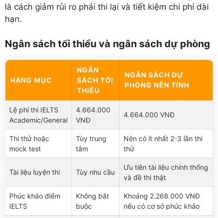
là cách giảm rủi ro phải thi lại và tiết kiệm chi phí dài
hạn.
Ngân sách tối thiểu và ngân sách dự phòng
NGÂN
NGÂN SÁCH DỰ
HẠNG MỤC
SÁCH TỐI
PHÒNG NÊN TÍNH
THIỂU
Lệ phí thi IELTS
4.664.000
4.664.000 VNĐ
Academic/General
VNĐ
Thi thử hoặc
Tùy trung
Nên có ít nhất 2-3 lần thi
mock test
tâm
thử
Ưu tiên tài liệu chính thống
Tài liệu luyện thi
Tùy nhu cầu
và đề thi thật
Phúc khảo điểm
Không bắt
Khoảng 2.268.000 VNĐ
IELTS
buộc
nếu có cơ sở phúc khảo