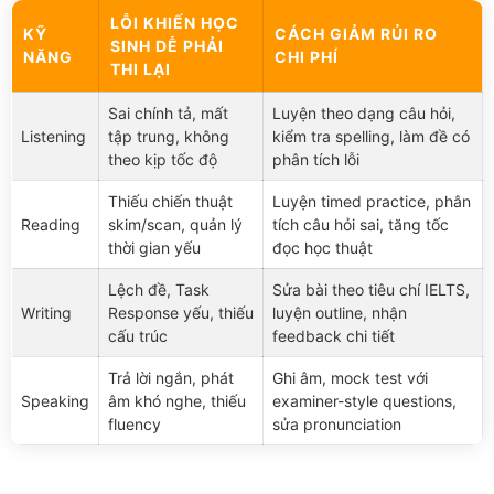
LỖI KHIẾN HỌC
KỸ
CÁCH GIẢM RỦI RO
SINH DỄ PHẢI
NĂNG
CHI PHÍ
THI LẠI
Sai chính tả, mất
Luyện theo dạng câu hỏi,
Listening
tập trung, không
kiểm tra spelling, làm đề có
theo kịp tốc độ
phân tích lỗi
Thiếu chiến thuật
Luyện timed practice, phân
Reading
skim/scan, quản lý
tích câu hỏi sai, tăng tốc
thời gian yếu
đọc học thuật
Lệch đề, Task
Sửa bài theo tiêu chí IELTS,
Writing
Response yếu, thiếu
luyện outline, nhận
cấu trúc
feedback chi tiết
Trả lời ngắn, phát
Ghi âm, mock test với
Speaking
âm khó nghe, thiếu
examiner-style questions,
fluency
sửa pronunciation