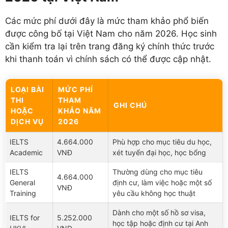
Các mức phí dưới đây là mức tham khảo phổ biến
được công bố tại Việt Nam cho năm 2026. Học sinh
cần kiểm tra lại trên trang đăng ký chính thức trước
khi thanh toán vì chính sách có thể được cập nhật.
LOẠI BÀI
MỨC PHÍ
THI
THAM
GHI CHÚ
HOẶC
KHẢO NĂM
DỊCH VỤ
2026
IELTS
4.664.000
Phù hợp cho mục tiêu du học,
Academic
VNĐ
xét tuyển đại học, học bổng
IELTS
Thường dùng cho mục tiêu
4.664.000
General
định cư, làm việc hoặc một số
VNĐ
Training
yêu cầu không học thuật
Dành cho một số hồ sơ visa,
IELTS for
5.252.000
học tập hoặc định cư tại Anh