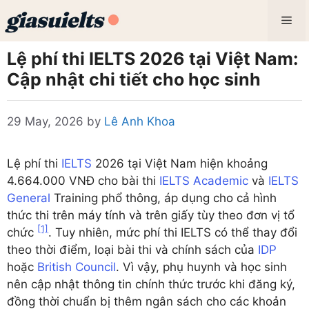
Skip
Me
to
content
Lệ phí thi IELTS 2026 tại Việt Nam:
Cập nhật chi tiết cho học sinh
29 May, 2026
by
Lê Anh Khoa
Lệ phí thi
IELTS
2026 tại Việt Nam hiện khoảng
4.664.000 VNĐ cho bài thi
IELTS Academic
và
IELTS
General
Training phổ thông, áp dụng cho cả hình
thức thi trên máy tính và trên giấy tùy theo đơn vị tổ
[1]
chức
. Tuy nhiên, mức phí thi IELTS có thể thay đổi
theo thời điểm, loại bài thi và chính sách của
IDP
hoặc
British Council
. Vì vậy, phụ huynh và học sinh
nên cập nhật thông tin chính thức trước khi đăng ký,
đồng thời chuẩn bị thêm ngân sách cho các khoản