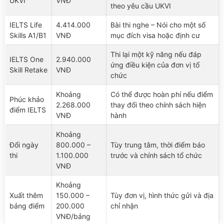
UKVI
VNĐ
theo yêu cầu UKVI
IELTS Life
4.414.000
Bài thi nghe – Nói cho một số
Skills A1/B1
VNĐ
mục đích visa hoặc định cư
Thi lại một kỹ năng nếu đáp
IELTS One
2.940.000
ứng điều kiện của đơn vị tổ
Skill Retake
VNĐ
chức
Khoảng
Có thể được hoàn phí nếu điểm
Phúc khảo
2.268.000
thay đổi theo chính sách hiện
điểm IELTS
VNĐ
hành
Khoảng
Đổi ngày
800.000 –
Tùy trung tâm, thời điểm báo
thi
1.100.000
trước và chính sách tổ chức
VNĐ
Khoảng
Xuất thêm
150.000 –
Tùy đơn vị, hình thức gửi và địa
bảng điểm
200.000
chỉ nhận
VNĐ/bảng