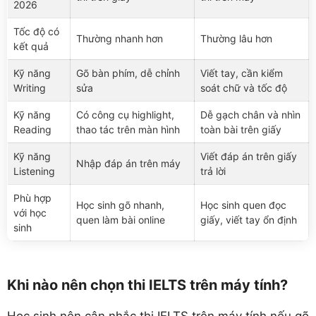
2026
Tốc độ có
Thường nhanh hơn
Thường lâu hơn
kết quả
Kỹ năng
Gõ bàn phím, dễ chỉnh
Viết tay, cần kiểm
Writing
sửa
soát chữ và tốc độ
Kỹ năng
Có công cụ highlight,
Dễ gạch chân và nhìn
Reading
thao tác trên màn hình
toàn bài trên giấy
Kỹ năng
Viết đáp án trên giấy
Nhập đáp án trên máy
Listening
trả lời
Phù hợp
Học sinh gõ nhanh,
Học sinh quen đọc
với học
quen làm bài online
giấy, viết tay ổn định
sinh
Khi nào nên chọn thi IELTS trên máy tính?
Học sinh nên cân nhắc thi IELTS trên máy tính nếu gõ