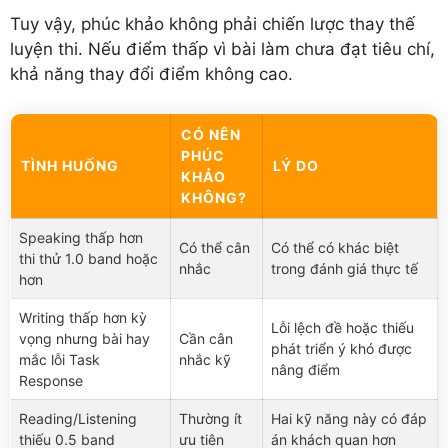
Tuy vậy, phúc khảo không phải chiến lược thay thế
luyện thi. Nếu điểm thấp vì bài làm chưa đạt tiêu chí,
khả năng thay đổi điểm không cao.
CÓ NÊN
PHÚC
TÌNH HUỐNG
LÝ DO
KHẢO
KHÔNG?
Speaking thấp hơn
Có thể cân
Có thể có khác biệt
thi thử 1.0 band hoặc
nhắc
trong đánh giá thực tế
hơn
Writing thấp hơn kỳ
Lỗi lệch đề hoặc thiếu
vọng nhưng bài hay
Cần cân
phát triển ý khó được
mắc lỗi Task
nhắc kỹ
nâng điểm
Response
Reading/Listening
Thường ít
Hai kỹ năng này có đáp
thiếu 0.5 band
ưu tiên
án khách quan hơn