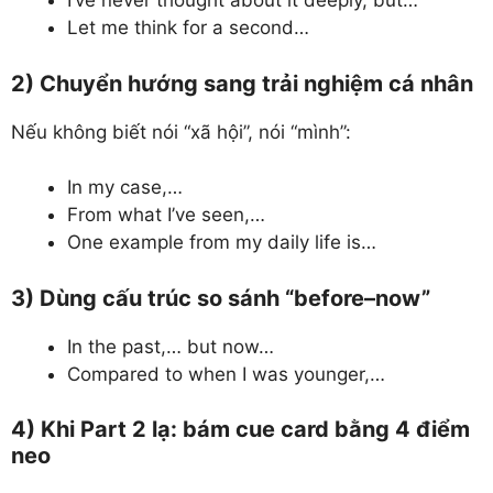
I’ve never thought about it deeply, but…
Let me think for a second…
2) Chuyển hướng sang trải nghiệm cá nhân
Nếu không biết nói “xã hội”, nói “mình”:
In my case,…
From what I’ve seen,…
One example from my daily life is…
3) Dùng cấu trúc so sánh “before–now”
In the past,… but now…
Compared to when I was younger,…
4) Khi Part 2 lạ: bám cue card bằng 4 điểm
neo