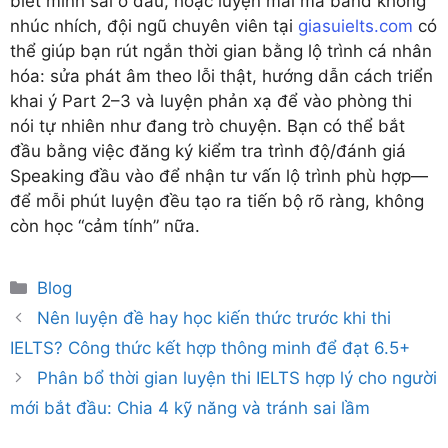
biết mình sai ở đâu, hoặc luyện mãi mà band không
nhúc nhích, đội ngũ chuyên viên tại
giasuielts.com
có
thể giúp bạn rút ngắn thời gian bằng lộ trình cá nhân
hóa: sửa phát âm theo lỗi thật, hướng dẫn cách triển
khai ý Part 2–3 và luyện phản xạ để vào phòng thi
nói tự nhiên như đang trò chuyện. Bạn có thể bắt
đầu bằng việc đăng ký kiểm tra trình độ/đánh giá
Speaking đầu vào để nhận tư vấn lộ trình phù hợp—
để mỗi phút luyện đều tạo ra tiến bộ rõ ràng, không
còn học “cảm tính” nữa.
Categories
Blog
Nên luyện đề hay học kiến thức trước khi thi
IELTS? Công thức kết hợp thông minh để đạt 6.5+
Phân bổ thời gian luyện thi IELTS hợp lý cho người
mới bắt đầu: Chia 4 kỹ năng và tránh sai lầm