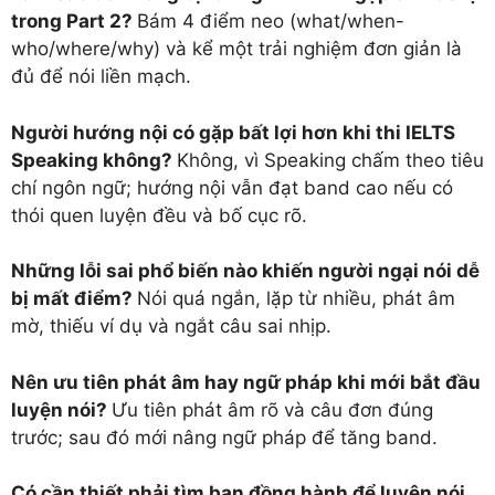
trong Part 2?
Bám 4 điểm neo (what/when-
who/where/why) và kể một trải nghiệm đơn giản là
đủ để nói liền mạch.
Người hướng nội có gặp bất lợi hơn khi thi IELTS
Speaking không?
Không, vì Speaking chấm theo tiêu
chí ngôn ngữ; hướng nội vẫn đạt band cao nếu có
thói quen luyện đều và bố cục rõ.
Những lỗi sai phổ biến nào khiến người ngại nói dễ
bị mất điểm?
Nói quá ngắn, lặp từ nhiều, phát âm
mờ, thiếu ví dụ và ngắt câu sai nhịp.
Nên ưu tiên phát âm hay ngữ pháp khi mới bắt đầu
luyện nói?
Ưu tiên phát âm rõ và câu đơn đúng
trước; sau đó mới nâng ngữ pháp để tăng band.
Có cần thiết phải tìm bạn đồng hành để luyện nói