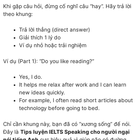
Khi gặp câu hỏi, đừng cố nghĩ câu “hay”. Hãy trả lời
theo khung:
Trả lời thẳng (direct answer)
Giải thích 1 lý do
Ví dụ nhỏ hoặc trải nghiệm
Ví dụ (Part 1): “Do you like reading?”
Yes, I do.
It helps me relax after work and I can learn
new ideas quickly.
For example, I often read short articles about
technology before going to bed.
Chỉ cần khung này, bạn đã có “xương sống” để nói.
Đây là
Tips luyện IELTS Speaking cho người ngại
nói tiếng Anh
cực hiệu quả vì giúp não có đường