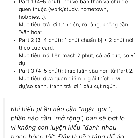
Part 1 (4–5 phút): hỏi về bản thân và chủ đề
quen thuộc (work/study, hometown,
hobbies…).
Mục tiêu: trả lời tự nhiên, rõ ràng, không cần
“văn hoa”.
Part 2 (3–4 phút): 1 phút chuẩn bị + 2 phút nói
theo cue card.
Mục tiêu: nói liền mạch 2 phút, có bố cục, có ví
dụ.
Part 3 (4–5 phút): thảo luận sâu hơn từ Part 2.
Mục tiêu: đưa quan điểm + giải thích + ví
dụ/so sánh, tránh trả lời 1 câu cụt ngủn.
Khi hiểu phần nào cần “ngắn gọn”,
phần nào cần “mở rộng”, bạn sẽ bớt lo
vì không còn luyện kiểu “đánh nhau
trong bóng tối”. Đây là nền tảng để áp