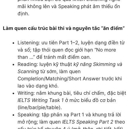
mãi không lên và Speaking phát âm thiếu ổn
định.
Làm quen cấu trúc bài thi và nguyên tắc “ăn điểm”
Listening: ưu tiên Part 1–2, luyện dạng điền từ
và số; tập thói quen đọc giới hạn “No more
than …” để tránh mất điểm oan.
Reading: luyện kỹ thuật
kỹ năng Skimming và
Scanning
từ sớm, làm quen
Completion/Matching/Short Answer trước khi
lao vào dạng khó.
Writing: nắm khung bài, tiêu chí chấm, đặc biệt
IELTS Writing Task 1
ở mức biểu đồ cơ bản
(line/bar/pie/table).
Speaking: tập phản xạ Part 1 và khung trả lời
mở rộng; làm quen
IELTS Speaking Part 2
theo