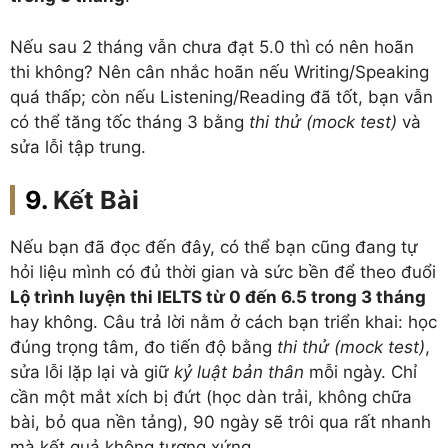
Nếu sau 2 tháng vẫn chưa đạt 5.0 thì có nên hoãn
thi không?
Nên cân nhắc hoãn nếu Writing/Speaking
quá thấp; còn nếu Listening/Reading đã tốt, bạn vẫn
có thể tăng tốc tháng 3 bằng
thi thử (mock test)
và
sửa lỗi tập trung.
Kết Bài
Nếu bạn đã đọc đến đây, có thể bạn cũng đang tự
hỏi liệu mình có đủ thời gian và sức bền để theo đuổi
Lộ trình luyện thi IELTS từ 0 đến 6.5 trong 3 tháng
hay không. Câu trả lời nằm ở cách bạn triển khai: học
đúng trọng tâm, đo tiến độ bằng
thi thử (mock test)
,
sửa lỗi lặp lại và giữ
kỷ luật bản thân
mỗi ngày. Chỉ
cần một mắt xích bị đứt (học dàn trải, không chữa
bài, bỏ qua nền tảng), 90 ngày sẽ trôi qua rất nhanh
mà kết quả không tương xứng.