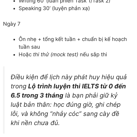
Writing 60’ (luân phiên Task 1/Task 2)
Speaking 30’ (luyện phản xạ)
Ngày 7
Ôn nhẹ + tổng kết tuần + chuẩn bị kế hoạch
tuần sau
Hoặc
thi thử (mock test)
nếu sắp thi
Điều kiện để lịch này phát huy hiệu quả
trong
Lộ trình luyện thi IELTS từ 0 đến
6.5 trong 3 tháng
là bạn phải giữ
kỷ
luật bản thân
: học đúng giờ, ghi chép
lỗi, và không “nhảy cóc” sang cày đề
khi nền chưa đủ.