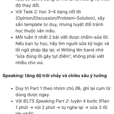
độ thay đổi.
Với Task 2: học 3–4 dạng cốt lõi
(Opinion/Discussion/Problem–Solution), xây
sẵn template tư duy, nhưng tuyệt đối tránh
học thuộc văn mẫu.
Mỗi tuần ít nhất 2 bài viết được chấm–sửa lỗi.
Nếu bạn tự học, hãy tìm người sửa kỹ logic và
lỗi ngữ pháp lặp lại; vì Writing lên band nhờ
“sửa đúng lỗi gây tụt điểm”, không phải viết
nhiều cho vui.
Speaking: tăng độ trôi chảy và chiều sâu ý tưởng
Duy trì Part 1 theo nhóm chủ đề, ghi lại cụm từ
dùng được ngay.
Với
IELTS Speaking Part 2
: luyện 4 bước (Plan
1 phút → nói 2 phút → tự nghe lại → sửa 3 lỗi
lớn nhất).