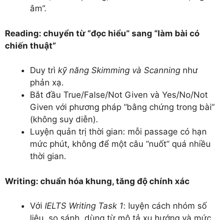
âm”.
Reading: chuyển từ “đọc hiểu” sang “làm bài có
chiến thuật”
Duy trì
kỹ năng Skimming và Scanning
như
phản xạ.
Bắt đầu True/False/Not Given và Yes/No/Not
Given với phương pháp “bằng chứng trong bài”
(không suy diễn).
Luyện quản trị thời gian: mỗi passage có hạn
mức phút, không để một câu “nuốt” quá nhiều
thời gian.
Writing: chuẩn hóa khung, tăng độ chính xác
Với
IELTS Writing Task 1
: luyện cách nhóm số
liệu, so sánh, dùng từ mô tả xu hướng và mức