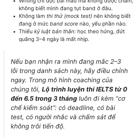
Writing chỉ đọc bài mẫu mà không được chấm,
không biết mình đang tụt band ở đâu.
Không làm
thi thử (mock test)
nên không biết
đang ở mức
band score
nào, yếu phần nào.
Thiếu
kỷ luật bản thân
: học theo hứng, đứt
quãng 3–4 ngày là mất nhịp.
Nếu bạn nhận ra mình đang mắc 2–3
lỗi trong danh sách này, hãy điều chỉnh
ngay. Trong mô hình coaching của
chúng tôi,
Lộ trình luyện thi IELTS từ 0
đến 6.5 trong 3 tháng
luôn đi kèm “cơ
chế kiểm soát”: có deadline, có bài
test, có người nhắc và chấm sát để
không trôi tiến độ.