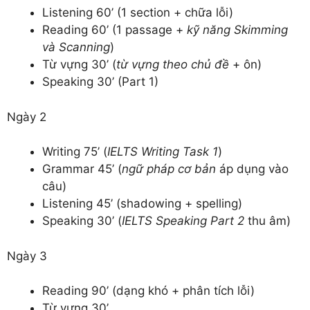
Listening 60’ (1 section + chữa lỗi)
Reading 60’ (1 passage +
kỹ năng Skimming
và Scanning
)
Từ vựng 30’ (
từ vựng theo chủ đề
+ ôn)
Speaking 30’ (Part 1)
Ngày 2
Writing 75’ (
IELTS Writing Task 1
)
Grammar 45’ (
ngữ pháp cơ bản
áp dụng vào
câu)
Listening 45’ (shadowing + spelling)
Speaking 30’ (
IELTS Speaking Part 2
thu âm)
Ngày 3
Reading 90’ (dạng khó + phân tích lỗi)
Từ vựng 30’