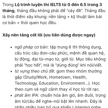
Trong
Lộ trình luyện thi IELTS từ 0 đến 6.5 trong 3
tháng
, tháng đầu không phải để “cày đề”. Tháng đầu
là thời điểm xây khung: nền tảng + kỹ thuật làm bài
cơ bản + thói quen học đều.
Xây nền tảng cốt lõi (ưu tiên dùng được ngay)
ngữ pháp cơ bản
: tập trung 6 thì thông dụng,
cấu trúc câu đơn–câu phức, mệnh đề quan hệ,
bị động, đại từ–mạo từ, giới từ. Mục tiêu không
phải “học hết”, mà là “dùng đúng” khi nói/viết.
từ vựng theo chủ đề
: gom theo nhóm thường
gặp (Study/Work, Hometown, Health,
Technology, Education, Environment…). Học
theo cụm và ngữ cảnh thay vì học từ rời rạc.
phát âm IPA
: chuẩn hóa âm gió, âm đuôi, trọng
âm từ/câu để nghe–nói bật lên nhanh. Đây là
phần nhiều bạn bỏ qua khiến Listening nghe