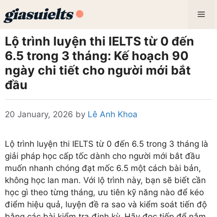
Skip
Me
to
content
Lộ trình luyện thi IELTS từ 0 đến
6.5 trong 3 tháng: Kế hoạch 90
ngày chi tiết cho người mới bắt
đầu
20 January, 2026
by
Lê Anh Khoa
Lộ trình luyện thi IELTS từ 0 đến 6.5 trong 3 tháng là
giải pháp học cấp tốc dành cho người mới bắt đầu
muốn nhanh chóng đạt mốc 6.5 một cách bài bản,
không học lan man. Với lộ trình này, bạn sẽ biết cần
học gì theo từng tháng, ưu tiên kỹ năng nào để kéo
điểm hiệu quả, luyện đề ra sao và kiểm soát tiến độ
bằng các bài kiểm tra định kỳ. Hãy đọc tiếp để nắm