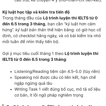
cấu trúc kể chuyện 4 ý (mở–thân–chi tiết–kết).
Kỷ luật học tập và kiểm tra tiến độ
Trong tháng đầu của
Lộ trình luyện thi IELTS từ 0
đến 6.5 trong 3 tháng
, bạn cần “kỷ luật hơn cảm
hứng”.
kỷ luật bản thân
thể hiện bằng: có giờ học cố
định, có checklist hằng ngày, và có bài kiểm tra nhỏ
mỗi tuần để nhìn thấy tiến bộ.
Gợi ý mục tiêu cuối tháng 1 theo
Lộ trình luyện thi
IELTS từ 0 đến 6.5 trong 3 tháng
:
Listening/Reading tiệm cận 4.5–5.0 (tùy nền)
Speaking nói được câu có liên kết, hạn chế
ngập ngừng quá lâu
Writing Task 1 viết đúng bố cục, mô tả số liệu
cơ bản, ít lỗi ngữ pháp nghiêm trọng