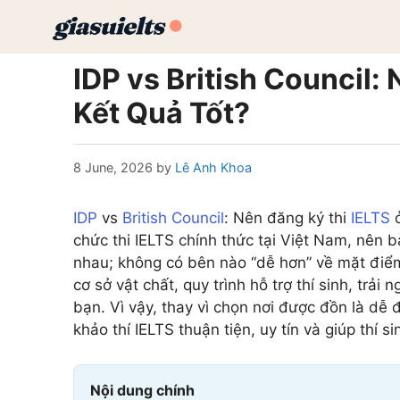
Skip
to
content
IDP vs British Council:
Kết Quả Tốt?
8 June, 2026
by
Lê Anh Khoa
IDP
vs
British Council
: Nên đăng ký thi
IELTS
ở
chức thi IELTS chính thức tại Việt Nam, nên 
nhau; không có bên nào “dễ hơn” về mặt điểm 
cơ sở vật chất, quy trình hỗ trợ thí sinh, trả
bạn. Vì vậy, thay vì chọn nơi được đồn là dễ
khảo thí IELTS thuận tiện, uy tín và giúp thí s
Nội dung chính