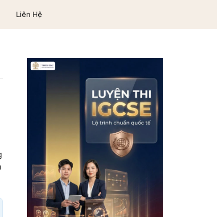
Liên Hệ
g
m