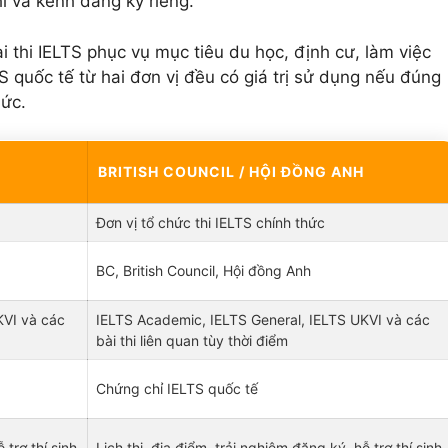
i và kênh đăng ký riêng.
i thi IELTS phục vụ mục tiêu du học, định cư, làm việc
TS quốc tế từ hai đơn vị đều có giá trị sử dụng nếu đúng
hức.
BRITISH COUNCIL / HỘI ĐỒNG ANH
Đơn vị tổ chức thi IELTS chính thức
BC, British Council, Hội đồng Anh
KVI và các
IELTS Academic, IELTS General, IELTS UKVI và các
bài thi liên quan tùy thời điểm
Chứng chỉ IELTS quốc tế
 trợ thí sinh
Lịch thi, địa điểm, trải nghiệm đăng ký, hỗ trợ thí sinh