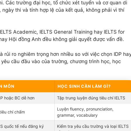
hi. Các trường đại học, tổ chức xét tuyển và cơ quan di
 ngày thi và tính hợp lệ của kết quả, không phải vì thí
 IELTS Academic, IELTS General Training hay IELTS for
DP hay Hội đồng Anh đều không giải quyết được vấn đề.
 là rủi ro nghiêm trọng hơn nhiều so với việc chọn IDP ha
u yêu cầu đầu vào của trường, chương trình học, học
N MÔN
HỌC SINH CẦN LÀM GÌ?
DP hoặc BC dễ hơn
Tập trung luyện đúng tiêu chí IELTS
Luyện fluency, pronunciation,
tiêu chí chấm
grammar, vocabulary
TS quốc tế nếu đăng ký
Kiểm tra yêu cầu trường và loại IELTS