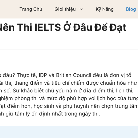
Trang Chủ
Giới thiệu
Kỹ Năng
Blog
 Nên Thi IELTS Ở Đâu Để Đạt
 đâu? Thực tế, IDP và British Council đều là đơn vị tổ
bài thi, thang điểm và tiêu chí chấm được chuẩn hóa như
số. Sự khác biệt chủ yếu nằm ở địa điểm thi, lịch thi,
i nghiệm phòng thi và mức độ phù hợp với lịch học của từn
 đạt điểm hơn, học sinh và phụ huynh nên chọn trung tâ
inh giữ tâm lý ổn định nhất trong ngày thi.