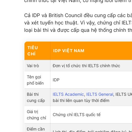
chính thức tại Việt Nam, có mạng lưới điểm th
Cả IDP và British Council đều cung cấp các bà
và xét tuyển học thuật. Vì vậy, chứng chỉ IEL
loại bài thi và được cấp qua hệ thống chính t
TIÊU
IDP VIỆT NAM
CHÍ
Vai trò
Đơn vị tổ chức thi IELTS chính thức
Tên gọi
IDP
phổ biến
Bài thi
IELTS Academic
,
IELTS General
, IELTS U
cung cấp
bài thi liên quan tùy thời điểm
Giá trị
Chứng chỉ IELTS quốc tế
chứng chỉ
Điểm cần
Lịch thi, địa điểm, trải nghiệm đăng ký, hỗ