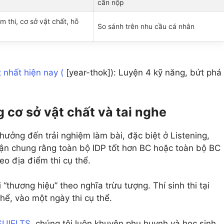
cần nộp
ểm thi, cơ sở vật chất, hỗ
So sánh trên nhu cầu cá nhân
 nhất hiện nay (
[year-thok]): Luyện 4 kỹ năng, bứt phá
 cơ sở vật chất và tai nghe
 hưởng đến trải nghiệm làm bài, đặc biệt ở Listening,
luận chung rằng toàn bộ IDP tốt hơn BC hoặc toàn bộ BC
eo địa điểm thi cụ thể.
i “thương hiệu” theo nghĩa trừu tượng. Thí sinh thi tại
hể, vào một ngày thi cụ thể.
SUIELTS
, chúng tôi luôn khuyên phụ huynh và học sinh