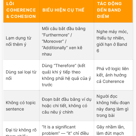
LỖI
TÁC ĐỘNG
COHERENCE
BIỂU HIỆN CỤ THỂ
ĐẾN BAND
& COHESION
ĐIỂM
Mỗi câu bắt đầu bằng
Nghe máy móc,
“Furthermore” /
Lạm dụng từ
thiếu tự nhiên,
“Moreover” /
nối thêm ý
giới hạn ở Band
“Additionally” xen kẽ
6
nhau
Dùng “Therefore” (kết
Phá vỡ logic liên
Dùng sai loại từ
quả) khi ý tiếp theo
kết, ảnh hưởng
nối
không phải hệ quả của ý
cả Coherence
trước
Người đọc
Đoạn bắt đầu bằng ví dụ
Không có topic
không hiểu đoạn
hoặc chi tiết, không có
sentence
này đang làm gì
câu nêu ý chính
trong bài
“It is a significant
Gây nhầm lẫn,
Đại từ không rõ
problem” — “it” chỉ điều
làm đứt mạch