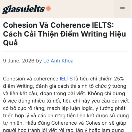
Skip
Me
to
content
Cohesion Và Coherence IELTS:
Cách Cải Thiện Điểm Writing Hiệu
Quả
9 June, 2026
by
Lê Anh Khoa
Cohesion và coherence
IELTS
là tiêu chí chiếm 25%
điểm Writing, đánh giá cách thí sinh tổ chức ý tưởng
và liên kết câu, đoạn trong bài viết. Không chỉ dừng
ở việc dùng nhiều từ nối, tiêu chí này yêu cầu bài viết
có bố cục rõ ràng, mạch lập luận logic, ý tưởng phát
triển hợp lý và các phương tiện liên kết được sử dụng
tự nhiên. Hiểu đúng Coherence và Cohesion sẽ giúp
người học tránh lỗi viết rời rạc, lặp ý hoặc lạm dụng