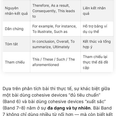
Therefore, As a result,
Nguyên
Liên kết nhân
Consequently, This leads
nhân-kết quả
quả
to
For example, For instance,
Hỗ trợ bằng ví
Dẫn chứng
To illustrate, Such as
dụ cụ thể
In conclusion, Overall, To
Kết thúc và tổng
Tóm tắt
summarize, Ultimately
hợp ý
Tham chiếu lại
This / These / Such / The
Tham chiếu
thực thể đã đề
aforementioned
cập
Dựa trên phân tích bài thi thực tế, sự khác biệt giữa
một bài dùng cohesive devices “đủ tiêu chuẩn”
(Band 6) và bài dùng cohesive devices “xuất sắc”
(Band 7–8) nằm ở sự
đa dạng và tự nhiên
. Bài Band
7 không chỉ dùng nhiều từ nối hơn — mà còn biết kết