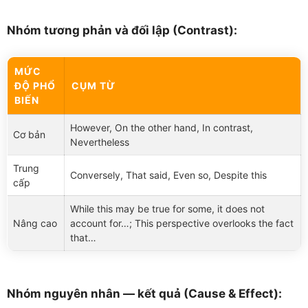
Nhóm tương phản và đối lập (Contrast):
MỨC
ĐỘ PHỔ
CỤM TỪ
BIẾN
However, On the other hand, In contrast,
Cơ bản
Nevertheless
Trung
Conversely, That said, Even so, Despite this
cấp
While this may be true for some, it does not
Nâng cao
account for…; This perspective overlooks the fact
that…
Nhóm nguyên nhân — kết quả (Cause & Effect):