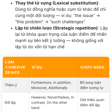
Thay thế từ vựng (Lexical substitution)
:
Dùng từ đồng nghĩa hoặc cụm từ khác để chỉ
cùng một đối tượng — ví dụ: “the issue” →
“this problem” → “such challenges”
Lặp từ chiến lược (Strategic repetition)
: Lặp
lại từ khóa quan trọng của luận điểm để nhấn
mạnh sự liên kết ý tưởng — không giống với
lặp từ do vốn từ hạn chế
LOẠI
COHESIVE
VÍ DỤ
CHỨC NĂNG
DEVICE
Furthermore, In addition,
Bổ sung luận
Thêm ý
Moreover, Additionally
điểm tương tự
However, Nevertheless, In
Giới thiệu quan
Đối lập
contrast, On the other
điểm đối lập
hand