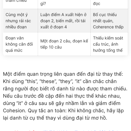
tham chiếu
gì?
đọc
Cùng một ý
Luận điểm A xuất hiện ở
Bố cục thiếu
nhưng rải rác
đoạn 2, biến mất, rồi tái
nhất quán,
nhiều đoạn
xuất ở đoạn 4
Coherence thấp
Đoạn văn
Thiếu kiểm soát
Một đoạn 2 câu, đoạn kế
không cân đối
cấu trúc, ảnh
tiếp 10 câu
quá mức
hưởng tổng thể
Một điểm quan trọng liên quan đến đại từ thay thế:
Khi dùng “this”, “these”, “they”, “it” cần chắc chắn
rằng người đọc biết rõ danh từ nào được tham chiếu.
Nếu câu trước đề cập đến hai thực thể khác nhau,
dùng “it” ở câu sau sẽ gây nhầm lẫn và giảm điểm
Cohesion. Quy tắc an toàn: Khi không chắc, hãy lặp
lại danh từ cụ thể thay vì dùng đại từ mơ hồ.