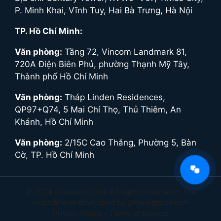
P. Minh Khai, Vĩnh Tuy, Hai Bà Trưng, Hà Nội
TP. Hồ Chí Minh:
Văn phòng:
Tầng 72, Vincom Landmark 81,
720A Điện Biên Phủ, phường Thạnh Mỹ Tây,
Thành phố Hồ Chí Minh
Văn phòng:
Tháp Linden Residences,
QP97+Q74, 5 Mai Chí Thọ, Thủ Thiêm, An
Khánh, Hồ Chí Minh
Văn phòng:
2/15C Cao Thắng, Phường 5, Bàn
Cờ, TP. Hồ Chí Minh
@ 2024 Giasuielts.com. All rights reserved – The
website was developed by growaigency.com
Privacy Policy - Terms of Service