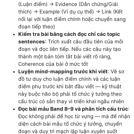
(Luận điểm) → Evidence (Dẫn chứng/Giải
thích) → Example (Ví dụ cụ thể) → Link (Kết
nối lại với luận điểm chính hoặc chuyển sang
đoạn tiếp theo)
Kiểm tra bài bằng cách đọc chỉ các topic
sentences
: Trích xuất câu đầu tiên của mỗi
đoạn và đọc liên tiếp. Nếu các câu này tạo
thành một bản tóm tắt bài viết rõ ràng,
Coherence của bài ở mức tốt
Luyện mind-mapping trước khi viết
: Vẽ sơ
đồ tư duy cho luận điểm chính và các luận
điểm phụ trước khi bắt đầu viết — kỹ thuật
này buộc não bộ phải tổ chức ý tưởng theo
cấu trúc có sẵn thay vì triển khai ngẫu nhiên
Đọc bài mẫu Band 8–9 và phân tích cấu trúc
:
Đọc không phải để học từ vựng — mà để nhận
diện cách bài mẫu tổ chức ý tưởng, chuyển
đoạn và duy trì mạch lập luận xuyên suốt