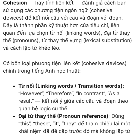
Cohesion
— hay tính liên kết — đánh giá cách bạn
sử dụng các phương tiện ngôn ngữ (cohesive
devices) để kết nối câu với câu và đoạn với đoạn.
Đây là thành phần kỹ thuật hơn của tiêu chí, liên
quan đến lựa chọn từ nối (linking words), đại từ thay
thế (pronouns), từ thay thế vựng (lexical substitution)
và cách lặp từ khéo léo.
Có bốn loại phương tiện liên kết (cohesive devices)
chính trong tiếng Anh học thuật:
Từ nối (Linking words / Transition words)
:
“However”, “Therefore”, “In contrast”, “As a
result” — kết nối ý giữa các câu và đoạn theo
quan hệ logic cụ thể
Đại từ thay thế (Pronoun reference)
: Dùng
“this”, “these”, “it”, “they” để tham chiếu lại một
khái niệm đã đề cập trước đó mà không lặp từ