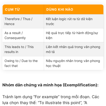
CỤM TỪ
DÙNG KHI NÀO
Therefore / Thus /
Kết luận logic rút ra từ dữ kiện
Hence
trước
As a result /
Hệ quả trực tiếp từ hành động/sự
Consequently
kiện
This leads to / This
Liên kết nhân quả trong văn phong
results in
mô tả
Owing to / Due to the
Nêu nguyên nhân trong văn phong
fact that
học thuật
Nhóm dẫn chứng và minh họa (Exemplification):
Tránh lạm dụng “For example” trong mỗi đoạn. Các
lựa chọn thay thế: “To illustrate this point”, “A