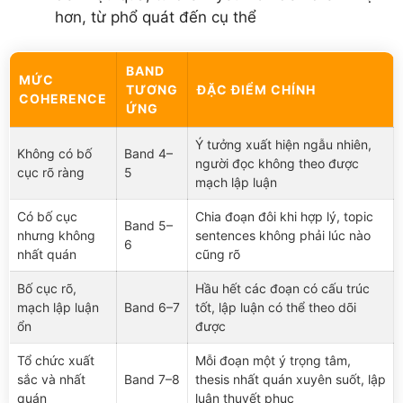
hơn, từ phổ quát đến cụ thể
BAND
MỨC
TƯƠNG
ĐẶC ĐIỂM CHÍNH
COHERENCE
ỨNG
Ý tưởng xuất hiện ngẫu nhiên,
Không có bố
Band 4–
người đọc không theo được
cục rõ ràng
5
mạch lập luận
Có bố cục
Chia đoạn đôi khi hợp lý, topic
Band 5–
nhưng không
sentences không phải lúc nào
6
nhất quán
cũng rõ
Bố cục rõ,
Hầu hết các đoạn có cấu trúc
mạch lập luận
Band 6–7
tốt, lập luận có thể theo dõi
ổn
được
Tổ chức xuất
Mỗi đoạn một ý trọng tâm,
sắc và nhất
Band 7–8
thesis nhất quán xuyên suốt, lập
quán
luận thuyết phục