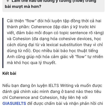
Làm thế nào để luồng ý tưởng (flow) trong
bài mượt mà hơn?
Cải thiện “flow” đòi hỏi luyện tập đồng thời cả hai
thành phần: Coherence (lập dàn ý kỹ trước khi
viết, đảm bảo mỗi đoạn có topic sentence rõ ràng)
và Cohesion (đa dạng hóa cohesive devices, học
cách dùng đại từ và lexical substitution thay vì chỉ
dùng từ nối). Đọc nhiều bài báo học thuật tiếng
Anh cũng giúp nội hóa cảm giác về “flow” tự nhiên
mà khó học qua lý thuyết.
Kết bài
Nếu bạn đang ôn luyện IELTS Writing và muốn được
đánh giá chính xác mình đang ở band nào theo tiêu
chí Coherence and Cohesion, hãy liên hệ với
GIASUIELTS
để được chấm bài và nhận phản hồi chi